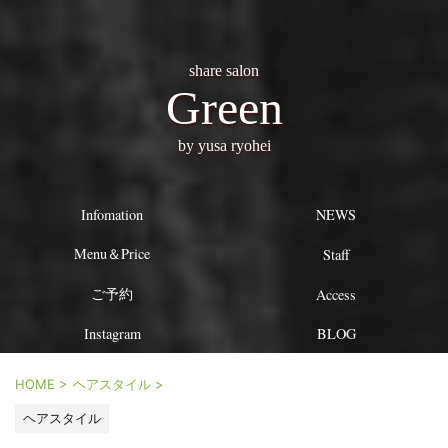
share salon
Green
by yusa ryohei
Infomation
NEWS
Menu＆Price
Staff
ご予約
Access
Instagram
BLOG
HOME
>
ヘアスタイル
>
ヘアスタイル