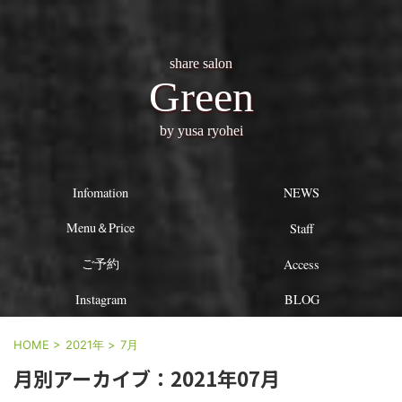
share salon
Green
by yusa ryohei
Infomation
NEWS
Menu＆Price
Staff
ご予約
Access
Instagram
BLOG
HOME
>
2021年
>
7月
月別アーカイブ：2021年07月