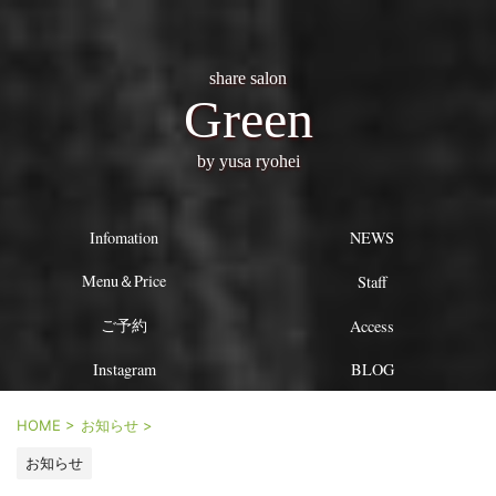
share salon
Green
by yusa ryohei
Infomation
NEWS
Menu＆Price
Staff
ご予約
Access
Instagram
BLOG
HOME
>
お知らせ
>
お知らせ